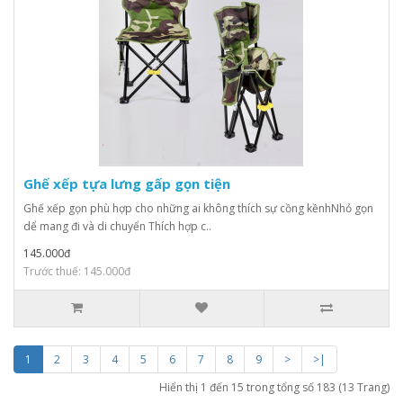
Ghế xếp tựa lưng gấp gọn tiện
Ghế xếp gọn phù hợp cho những ai không thích sự cồng kềnhNhỏ gọn
dể mang đi và di chuyển Thích hợp c..
145.000đ
Trước thuế: 145.000đ
1
2
3
4
5
6
7
8
9
>
>|
Hiển thị 1 đến 15 trong tổng số 183 (13 Trang)